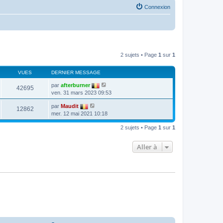
Connexion
2 sujets • Page
1
sur
1
VUES
DERNIER MESSAGE
par
afterburner
42695
ven. 31 mars 2023 09:53
par
Maudit
12862
mer. 12 mai 2021 10:18
2 sujets • Page
1
sur
1
Aller à