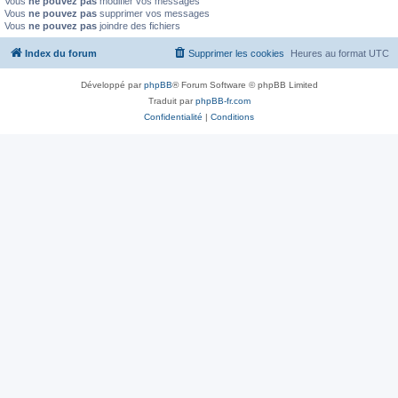
Vous
ne pouvez pas
modifier vos messages
Vous
ne pouvez pas
supprimer vos messages
Vous
ne pouvez pas
joindre des fichiers
Index du forum
Supprimer les cookies
Heures au format
UTC
Développé par
phpBB
® Forum Software © phpBB Limited
Traduit par
phpBB-fr.com
Confidentialité
|
Conditions