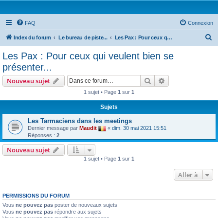
FAQ
Connexion
R
Index du forum
Le bureau de piste...
Les Pax : Pour ceux qui veulent bien se présenter...
e
Les Pax : Pour ceux qui veulent bien se
c
présenter...
h
Rechercher
Recherche avanc
Nouveau sujet
e
1 sujet • Page
1
sur
1
r
Sujets
c
h
Les Tarmaciens dans les meetings
Dernier message par
Maudit
«
dim. 30 mai 2021 15:51
e
Réponses :
2
r
Nouveau sujet
1 sujet • Page
1
sur
1
Aller à
PERMISSIONS DU FORUM
Vous
ne pouvez pas
poster de nouveaux sujets
Vous
ne pouvez pas
répondre aux sujets