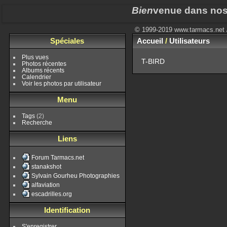
Bien
venue dans nos
© 1999-2019 www.tarmacs.net /
Spéciales
Accueil
/
Utilisateurs
Plus vues
T-BIRD
Photos récentes
Albums récents
Calendrier
Voir les photos par utilisateur
Menu
Tags
(2)
Recherche
Liens
Forum Tarmacs.net
stanakshot
Sylvain Gourheu Photographies
alfaviation
escadrilles.org
Identification
S'enregistrer