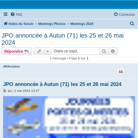
FAQ
Connexion
R
Index du forum
Meetings Photos
Meetings 2024
e
JPO annoncée à Autun (71) les 25 et 26 mai
c
2024
h
Rechercher
Recherche 
Répondre
e
1 message • Page
1
sur
1
r
ARAviation
c
h
e
JPO annoncée à Autun (71) les 25 et 26 mai 2024
r
M
jeu. 2 mai 2024 13:27
e
s
s
a
g
e