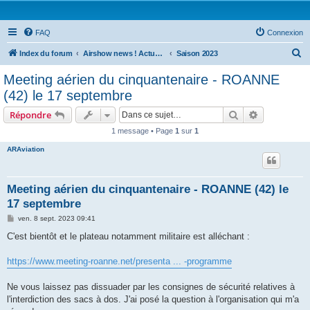
FAQ
Connexion
R
Index du forum
Airshow news ! Actus Meeting national et international
Saison 2023
e
Meeting aérien du cinquantenaire - ROANNE
c
(42) le 17 septembre
h
Rechercher
Recherche 
Répondre
e
1 message • Page
1
sur
1
r
ARAviation
c
h
e
Meeting aérien du cinquantenaire - ROANNE (42) le
17 septembre
r
M
ven. 8 sept. 2023 09:41
e
s
C'est bientôt et le plateau notamment militaire est alléchant :
s
a
g
https://www.meeting-roanne.net/presenta ... -programme
e
Ne vous laissez pas dissuader par les consignes de sécurité relatives à
l'interdiction des sacs à dos. J'ai posé la question à l'organisation qui m'a