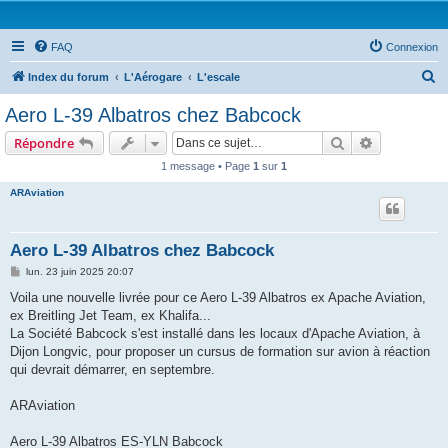
FAQ
Connexion
R
Index du forum
L'Aérogare
L'escale
e
Aero L-39 Albatros chez Babcock
c
Rechercher
Recherche 
Répondre
h
1 message • Page
1
sur
1
e
ARAviation
r
c
h
Aero L-39 Albatros chez Babcock
e
M
lun. 23 juin 2025 20:07
e
r
s
Voila une nouvelle livrée pour ce Aero L-39 Albatros ex Apache Aviation,
s
ex Breitling Jet Team, ex Khalifa...
a
g
La Société Babcock s'est installé dans les locaux d'Apache Aviation, à
e
Dijon Longvic, pour proposer un cursus de formation sur avion à réaction
qui devrait démarrer, en septembre.
ARAviation
Aero L-39 Albatros ES-YLN Babcock