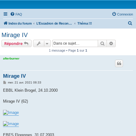
FAQ
Connexion
R
Index du forum
L’Escadron de Reconnaissance : Forums photo
Théma !!!
e
Mirage IV
c
Rechercher
Recherche 
Répondre
h
1 message • Page
1
sur
1
e
afterburner
r
c
h
Mirage IV
e
M
mer. 21 avr. 2021 08:33
e
r
s
EBBL Klein Brogel, 24.10.2000
s
a
g
Mirage IV (62)
e
EBFS Florennes, 31.07.2003