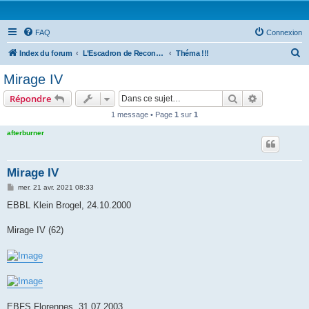
FAQ
Connexion
R
Index du forum
L’Escadron de Reconnaissance : Forums photo
Théma !!!
e
Mirage IV
c
Rechercher
Recherche 
Répondre
h
1 message • Page
1
sur
1
e
afterburner
r
c
h
Mirage IV
e
M
mer. 21 avr. 2021 08:33
e
r
s
EBBL Klein Brogel, 24.10.2000
s
a
g
Mirage IV (62)
e
EBFS Florennes, 31.07.2003