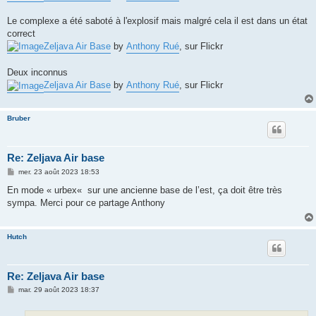
Le complexe a été saboté à l'explosif mais malgré cela il est dans un état
correct
Zeljava Air Base
by
Anthony Rué
, sur Flickr
Deux inconnus
Zeljava Air Base
by
Anthony Rué
, sur Flickr
Bruber
Re: Zeljava Air base
M
mer. 23 août 2023 18:53
e
s
En mode « urbex« sur une ancienne base de l’est, ça doit être très
s
sympa. Merci pour ce partage Anthony
a
g
e
Hutch
Re: Zeljava Air base
M
mar. 29 août 2023 18:37
e
s
s