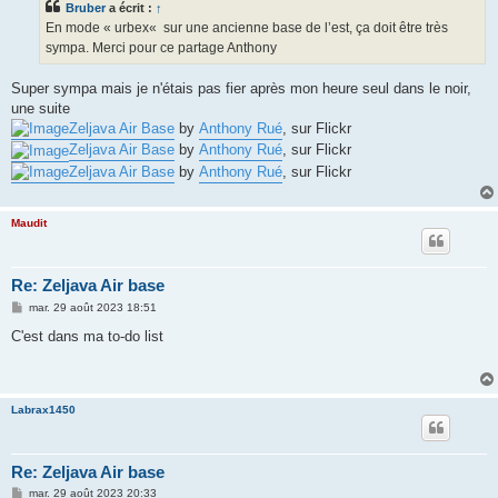
Bruber
a écrit :
↑
a
g
En mode « urbex« sur une ancienne base de l’est, ça doit être très
e
sympa. Merci pour ce partage Anthony
Super sympa mais je n'étais pas fier après mon heure seul dans le noir,
une suite
Zeljava Air Base
by
Anthony Rué
, sur Flickr
Zeljava Air Base
by
Anthony Rué
, sur Flickr
Zeljava Air Base
by
Anthony Rué
, sur Flickr
Maudit
Re: Zeljava Air base
M
mar. 29 août 2023 18:51
e
s
C'est dans ma to-do list
s
a
g
e
Labrax1450
Re: Zeljava Air base
M
mar. 29 août 2023 20:33