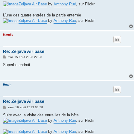
Zeljava Air Base
by
Anthony Rué
, sur Flickr
L'une des quatre entrées de la partie enterrée
Zeljava Air Base
by
Anthony Rué
, sur Flickr
Maudit
Re: Zeljava Air base
M
mar. 15 août 2023 22:23
e
s
Superbe endroit
s
a
g
e
Hutch
Re: Zeljava Air base
M
sam. 19 août 2023 08:38
e
s
Suite avec la visite des entrailles de la bête
s
Zeljava Air Base
by
Anthony Rué
, sur Flickr
a
g
e
Zeljava Air Base
by
Anthony Rué
, sur Flickr