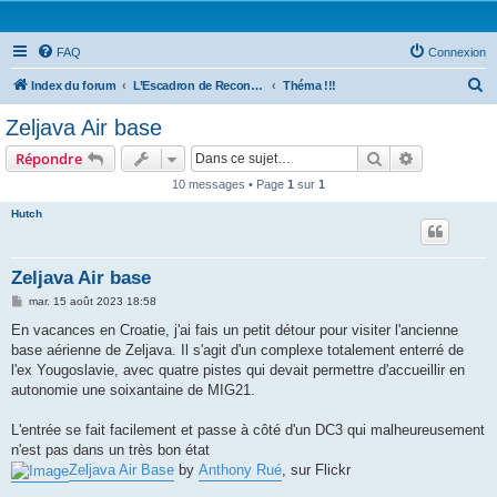
FAQ
Connexion
R
Index du forum
L’Escadron de Reconnaissance : Forums photo
Théma !!!
e
Zeljava Air base
c
Rechercher
Recherche 
Répondre
h
10 messages • Page
1
sur
1
e
Hutch
r
c
h
Zeljava Air base
e
M
mar. 15 août 2023 18:58
e
r
s
En vacances en Croatie, j'ai fais un petit détour pour visiter l'ancienne
s
base aérienne de Zeljava. Il s'agit d'un complexe totalement enterré de
a
g
l'ex Yougoslavie, avec quatre pistes qui devait permettre d'accueillir en
e
autonomie une soixantaine de MIG21.
L'entrée se fait facilement et passe à côté d'un DC3 qui malheureusement
n'est pas dans un très bon état
Zeljava Air Base
by
Anthony Rué
, sur Flickr