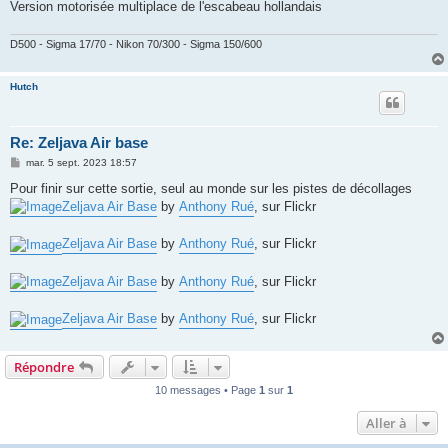
Version motorisée multiplace de l'escabeau hollandais
D500 - Sigma 17/70 - Nikon 70/300 - Sigma 150/600
Hutch
Re: Zeljava Air base
M
mar. 5 sept. 2023 18:57
e
s
Pour finir sur cette sortie, seul au monde sur les pistes de décollages
s
Zeljava Air Base
by
Anthony Rué
, sur Flickr
a
g
e
Zeljava Air Base
by
Anthony Rué
, sur Flickr
Zeljava Air Base
by
Anthony Rué
, sur Flickr
Zeljava Air Base
by
Anthony Rué
, sur Flickr
Répondre
10 messages • Page
1
sur
1
Aller à