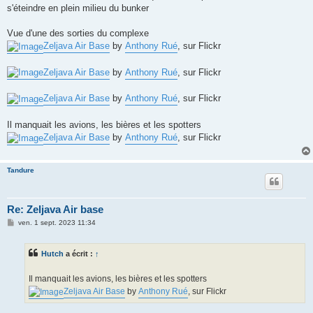
s'éteindre en plein milieu du bunker
Vue d'une des sorties du complexe
Zeljava Air Base
by
Anthony Rué
, sur Flickr
Zeljava Air Base
by
Anthony Rué
, sur Flickr
Zeljava Air Base
by
Anthony Rué
, sur Flickr
Il manquait les avions, les bières et les spotters
Zeljava Air Base
by
Anthony Rué
, sur Flickr
Tandure
Re: Zeljava Air base
M
ven. 1 sept. 2023 11:34
e
s
s
Hutch
a écrit :
↑
a
g
e
Il manquait les avions, les bières et les spotters
Zeljava Air Base
by
Anthony Rué
, sur Flickr