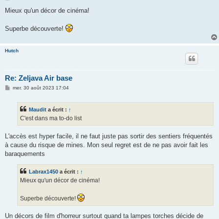
e
s
Mieux qu'un décor de cinéma!
s
a
g
Superbe découverte!
e
Hutch
Re: Zeljava Air base
M
mer. 30 août 2023 17:04
e
s
s
Maudit
a écrit :
↑
a
g
C'est dans ma to-do list
e
L'accès est hyper facile, il ne faut juste pas sortir des sentiers fréquentés
à cause du risque de mines. Mon seul regret est de ne pas avoir fait les
baraquements
Labrax1450
a écrit :
↑
Mieux qu'un décor de cinéma!
Superbe découverte!
Un décors de film d'horreur surtout quand ta lampes torches décide de