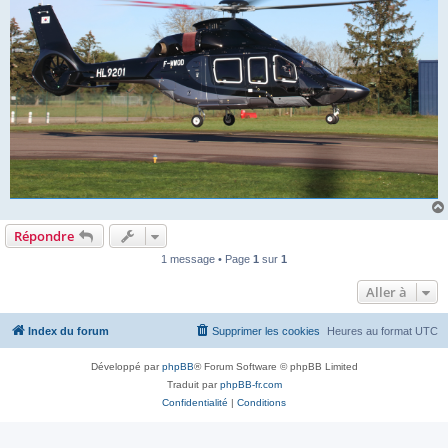
Répondre
1 message • Page
1
sur
1
Aller à
Index du forum
Supprimer les cookies
Heures au format
UTC
Développé par
phpBB
® Forum Software © phpBB Limited
Traduit par
phpBB-fr.com
Confidentialité
|
Conditions