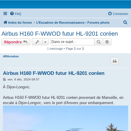
FAQ
Connexion
R
Index du forum
L’Escadron de Reconnaissance : Forums photo
e
Airbus H160 F-WWOD futur HL-9201 coréen
c
Rechercher
Recherche 
Répondre
h
1 message • Page
1
sur
1
e
ARAviation
r
c
h
Airbus H160 F-WWOD futur HL-9201 coréen
e
M
ven. 6 déc. 2024 09:57
e
r
s
À Dijon-Longvic:
s
a
g
Airbus H160 F-WWOD futur HL-9201 coréen provenant de Marseille, en
e
escale à Dijon-Longvic, vers le port d'Anvers pour embarquement.