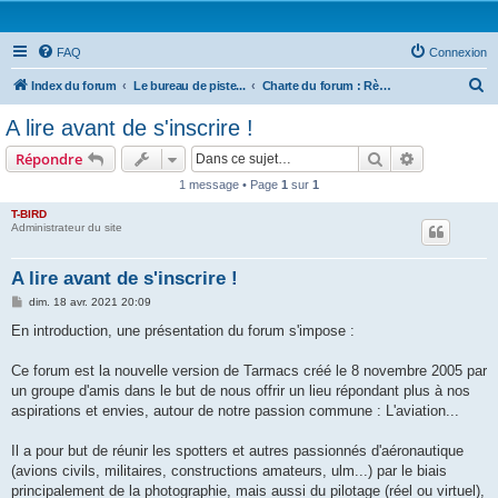
FAQ
Connexion
R
Index du forum
Le bureau de piste...
Charte du forum : Règles à respecter
e
A lire avant de s'inscrire !
c
Rechercher
Recherche 
Répondre
h
1 message • Page
1
sur
1
e
T-BIRD
r
Administrateur du site
c
h
A lire avant de s'inscrire !
e
M
dim. 18 avr. 2021 20:09
e
r
s
En introduction, une présentation du forum s'impose :
s
a
g
Ce forum est la nouvelle version de Tarmacs créé le 8 novembre 2005 par
e
un groupe d'amis dans le but de nous offrir un lieu répondant plus à nos
aspirations et envies, autour de notre passion commune : L'aviation...
Il a pour but de réunir les spotters et autres passionnés d'aéronautique
(avions civils, militaires, constructions amateurs, ulm...) par le biais
principalement de la photographie, mais aussi du pilotage (réel ou virtuel),