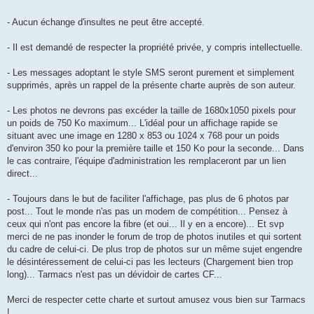
- Aucun échange d'insultes ne peut être accepté.
- Il est demandé de respecter la propriété privée, y compris intellectuelle.
- Les messages adoptant le style SMS seront purement et simplement
supprimés, après un rappel de la présente charte auprès de son auteur.
- Les photos ne devrons pas excéder la taille de 1680x1050 pixels pour
un poids de 750 Ko maximum... L'idéal pour un affichage rapide se
situant avec une image en 1280 x 853 ou 1024 x 768 pour un poids
d'environ 350 ko pour la première taille et 150 Ko pour la seconde... Dans
le cas contraire, l'équipe d'administration les remplaceront par un lien
direct...
- Toujours dans le but de faciliter l'affichage, pas plus de 6 photos par
post... Tout le monde n'as pas un modem de compétition... Pensez à
ceux qui n'ont pas encore la fibre (et oui... Il y en a encore)... Et svp
merci de ne pas inonder le forum de trop de photos inutiles et qui sortent
du cadre de celui-ci. De plus trop de photos sur un même sujet engendre
le désintéressement de celui-ci pas les lecteurs (Chargement bien trop
long)... Tarmacs n'est pas un dévidoir de cartes CF...
Merci de respecter cette charte et surtout amusez vous bien sur Tarmacs
!...