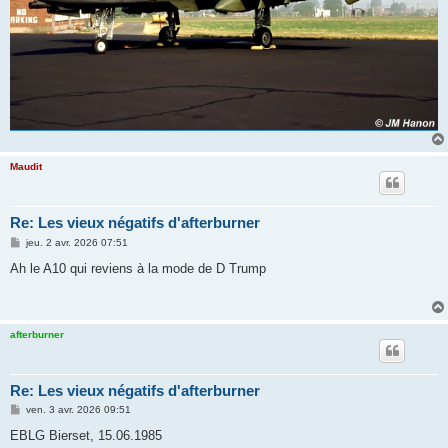
Maudit
Re: Les vieux négatifs d'afterburner
M
jeu. 2 avr. 2026 07:51
e
s
Ah le A10 qui reviens à la mode de D Trump
s
a
g
e
afterburner
Re: Les vieux négatifs d'afterburner
M
ven. 3 avr. 2026 09:51
e
s
EBLG Bierset, 15.06.1985
s