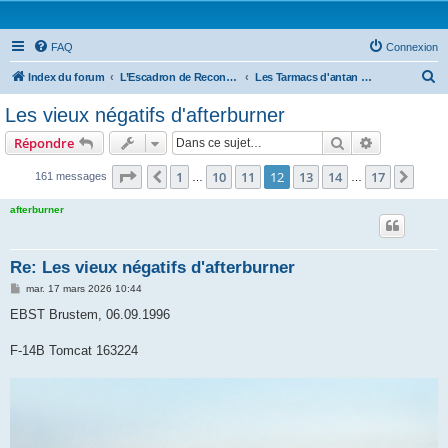
FAQ
Connexion
R
Index du forum
L’Escadron de Reconnaissance : Forums photo
Les Tarmacs d'antan (La photo argentique)
e
Les vieux négatifs d'afterburner
c
Rechercher
Recherche 
Répondre
h
e
Page
12
sur
17
1
10
11
12
13
14
17
Précédente
Suiv
161 messages
…
…
r
afterburner
c
h
Re: Les vieux négatifs d'afterburner
e
M
mar. 17 mars 2026 10:44
r
e
s
EBST Brustem, 06.09.1996
s
a
g
F-14B Tomcat 163224
e