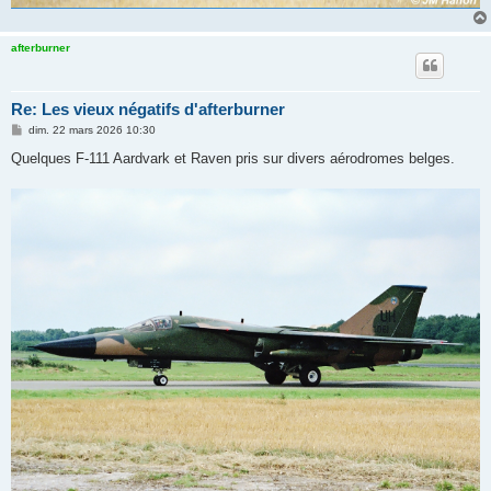
afterburner
Re: Les vieux négatifs d'afterburner
M
dim. 22 mars 2026 10:30
e
s
Quelques F-111 Aardvark et Raven pris sur divers aérodromes belges.
s
a
g
e