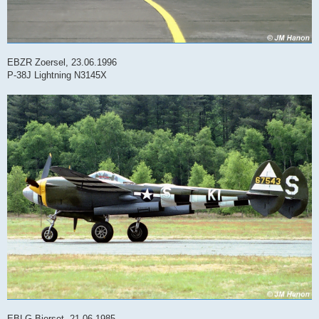
EBZR Zoersel, 23.06.1996
P-38J Lightning N3145X
EBLG Bierset, 21.06.1985