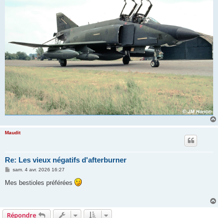
Maudit
Re: Les vieux négatifs d'afterburner
M
sam. 4 avr. 2026 16:27
e
s
Mes bestioles préférées
s
a
g
e
Répondre