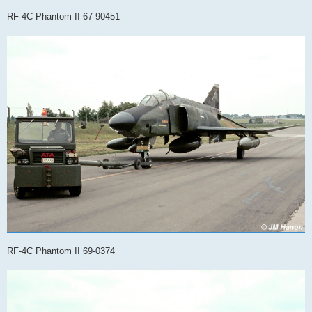
a
g
RF-4C Phantom II 67-90451
e
RF-4C Phantom II 69-0374