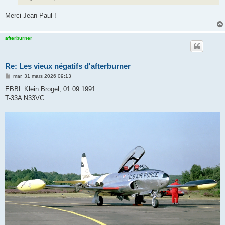
e
Merci Jean-Paul !
afterburner
Re: Les vieux négatifs d'afterburner
M
mar. 31 mars 2026 09:13
e
s
EBBL Klein Brogel, 01.09.1991
s
T-33A N33VC
a
g
e