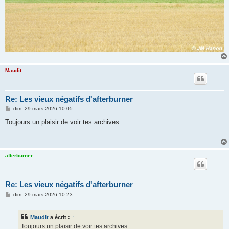
Maudit
Re: Les vieux négatifs d'afterburner
M
dim. 29 mars 2026 10:05
e
s
Toujours un plaisir de voir tes archives.
s
a
g
e
afterburner
Re: Les vieux négatifs d'afterburner
M
dim. 29 mars 2026 10:23
e
s
s
Maudit
a écrit :
↑
a
g
Toujours un plaisir de voir tes archives.