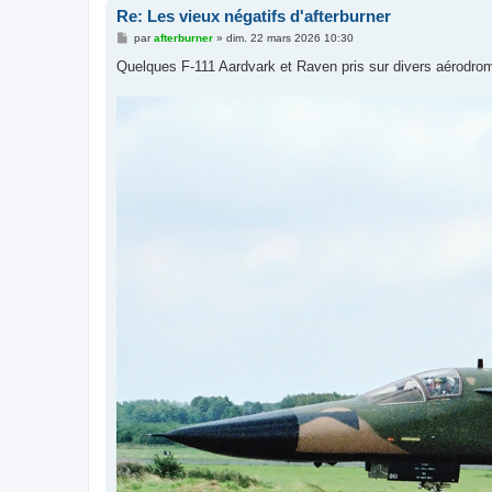
Re: Les vieux négatifs d'afterburner
M
par
afterburner
»
dim. 22 mars 2026 10:30
e
s
Quelques F-111 Aardvark et Raven pris sur divers aérodro
s
a
g
e