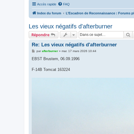
Accès rapide
FAQ
Index du forum
L’Escadron de Reconnaissance : Forums p
Les vieux négatifs d'afterburner
R
Répondre
Re: Les vieux négatifs d'afterburner
M
par
afterburner
»
mar. 17 mars 2026 10:44
e
s
EBST Brustem, 06.09.1996
s
a
g
F-14B Tomcat 163224
e