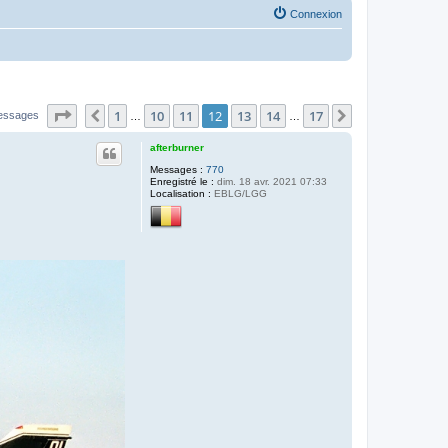
Connexion
Page
12
sur
17
1
10
11
12
13
14
17
Précédente
Suivante
essages
…
…
afterburner
Messages :
770
Enregistré le :
dim. 18 avr. 2021 07:33
Localisation :
EBLG/LGG