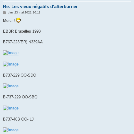
Re: Les vieux négatifs d'afterburner
M
dim. 23 mai 2021 10:11
e
s
Merci !
s
a
g
EBBR Bruxelles 1993
e
B767-223(ER) N339AA
B737-229 OO-SDO
B-737-229 OO-SBQ
B737-46B OO-ILJ