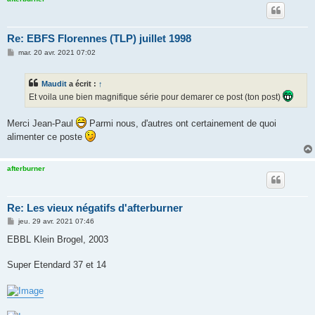
Re: EBFS Florennes (TLP) juillet 1998
M
mar. 20 avr. 2021 07:02
e
s
s
Maudit
a écrit :
↑
a
g
Et voila une bien magnifique série pour demarer ce post (ton post)
e
Merci Jean-Paul
Parmi nous, d'autres ont certainement de quoi
alimenter ce poste
afterburner
Re: Les vieux négatifs d'afterburner
M
jeu. 29 avr. 2021 07:46
e
s
EBBL Klein Brogel, 2003
s
a
g
Super Etendard 37 et 14
e