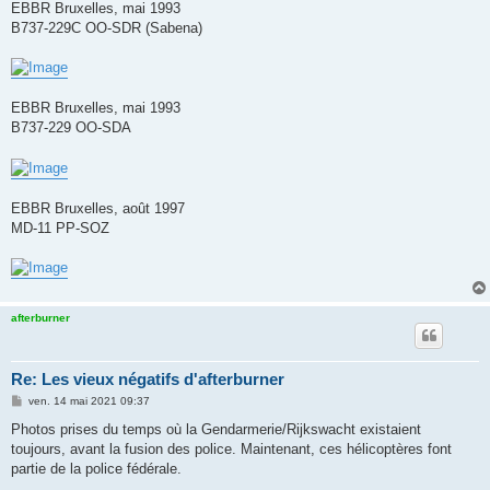
EBBR Bruxelles, mai 1993
B737-229C OO-SDR (Sabena)
EBBR Bruxelles, mai 1993
B737-229 OO-SDA
EBBR Bruxelles, août 1997
MD-11 PP-SOZ
afterburner
Re: Les vieux négatifs d'afterburner
M
ven. 14 mai 2021 09:37
e
s
Photos prises du temps où la Gendarmerie/Rijkswacht existaient
s
toujours, avant la fusion des police. Maintenant, ces hélicoptères font
a
g
partie de la police fédérale.
e