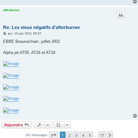
afterburner
Re: Les vieux négatifs d'afterburner
M
jeu. 10 juin 2021 09:57
e
s
EBBE Beauvechain, juillet 2001
s
a
g
Alpha jet AT05, AT26 et AT18
e
Répondre
Page
1
sur
17
1
2
3
4
5
17
Suivante
161 messages
…