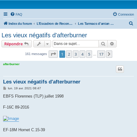
FAQ
Connexion
R
Index du forum
L’Escadron de Reconnaissance : Forums photo
Les Tarmacs d'antan (La photo argentique)
e
Les vieux négatifs d'afterburner
c
Rechercher
Recherche 
Répondre
h
e
Page
1
sur
17
1
2
3
4
5
17
Suivante
161 messages
…
r
afterburner
c
h
Les vieux négatifs d'afterburner
e
M
lun. 19 avr. 2021 08:47
r
e
s
EBFS Florennes (TLP) juillet 1998
s
a
g
F-16C 89-2016
e
EF-18M Hornet C.15-39