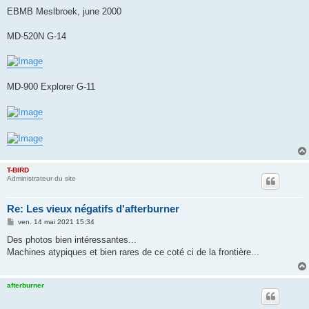
EBMB Meslbroek, june 2000
MD-520N G-14
MD-900 Explorer G-11
T-BIRD
Administrateur du site
Re: Les vieux négatifs d'afterburner
M
ven. 14 mai 2021 15:34
e
s
Des photos bien intéressantes...
s
Machines atypiques et bien rares de ce coté ci de la frontière...
a
g
e
afterburner