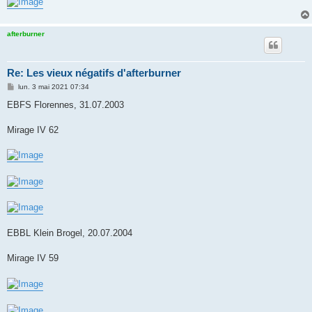
afterburner
Re: Les vieux négatifs d'afterburner
M
lun. 3 mai 2021 07:34
e
s
EBFS Florennes, 31.07.2003
s
a
g
Mirage IV 62
e
EBBL Klein Brogel, 20.07.2004
Mirage IV 59