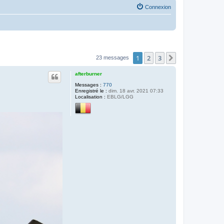
Connexion
1
2
3
Suivante
23 messages
afterburner
Messages :
770
Enregistré le :
dim. 18 avr. 2021 07:33
Localisation :
EBLG/LGG