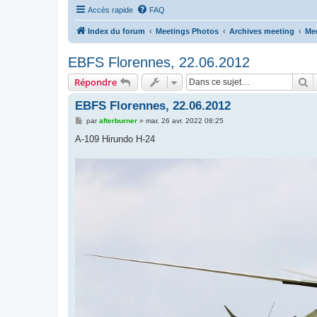
Accès rapide
FAQ
Index du forum
Meetings Photos
Archives meeting
Me
EBFS Florennes, 22.06.2012
R
Répondre
EBFS Florennes, 22.06.2012
M
par
afterburner
»
mar. 26 avr. 2022 08:25
e
s
A-109 Hirundo H-24
s
a
g
e