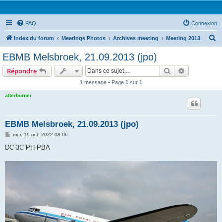
FAQ
Connexion
R
Index du forum
Meetings Photos
Archives meeting
Meeting 2013
e
EBMB Melsbroek, 21.09.2013 (jpo)
c
Rechercher
Recherche 
Répondre
h
1 message • Page
1
sur
1
e
afterburner
r
c
h
EBMB Melsbroek, 21.09.2013 (jpo)
e
M
mer. 19 oct. 2022 08:06
e
r
s
DC-3C PH-PBA
s
a
g
e