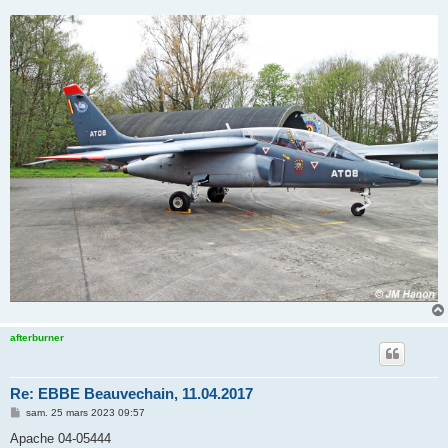
afterburner
Re: EBBE Beauvechain, 11.04.2017
M
sam. 25 mars 2023 09:57
e
s
Apache 04-05444
s