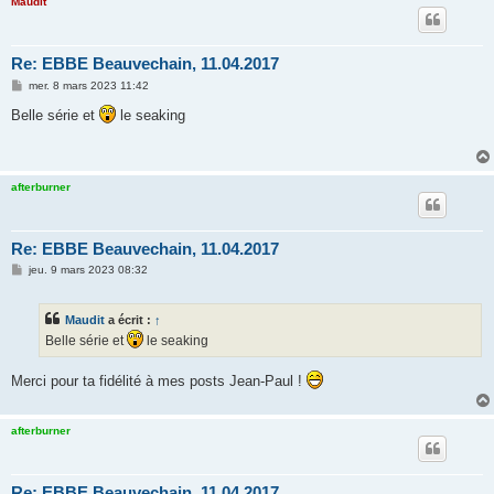
Maudit
Re: EBBE Beauvechain, 11.04.2017
M
mer. 8 mars 2023 11:42
e
s
Belle série et
le seaking
s
a
g
e
afterburner
Re: EBBE Beauvechain, 11.04.2017
M
jeu. 9 mars 2023 08:32
e
s
s
Maudit
a écrit :
↑
a
g
Belle série et
le seaking
e
Merci pour ta fidélité à mes posts Jean-Paul !
afterburner
Re: EBBE Beauvechain, 11.04.2017