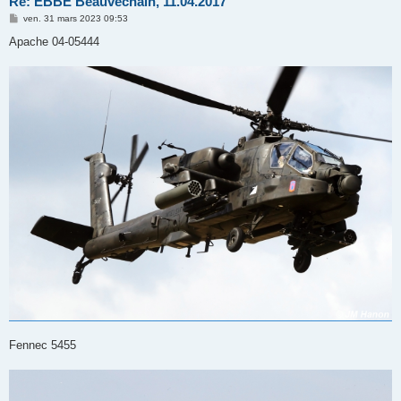
Re: EBBE Beauvechain, 11.04.2017
M
ven. 31 mars 2023 09:53
e
s
Apache 04-05444
s
a
g
e
Fennec 5455