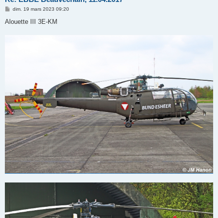
M
dim. 19 mars 2023 09:20
e
s
Alouette III 3E-KM
s
a
g
e