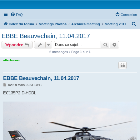
FAQ
Connexion
R
Index du forum
Meetings Photos
Archives meeting
Meeting 2017
e
EBBE Beauvechain, 11.04.2017
c
Rechercher
Recherche 
Répondre
h
6 messages • Page
1
sur
1
e
afterburner
r
c
h
EBBE Beauvechain, 11.04.2017
e
M
mer. 8 mars 2023 10:12
e
r
s
EC135P2 D-HDDL
s
a
g
e