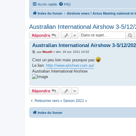
Accès rapide
FAQ
Index du forum
Airshow news ! Actus Meeting national et i
Australian International Airshow 3-5/12
R
Répondre
Australian International Airshow 3-5/12/20
M
par
Maudit
»
dim. 18 avr. 2021 10:02
e
s
C'est un peu loin mais pourquoi pas
s
Le lien:
http://www.airshow.com.au/
a
g
Australian International Airshow
e
Répondre
Retourner vers « Saison 2021 »
Index du forum