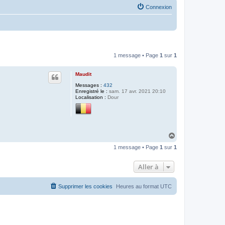
Connexion
1 message • Page
1
sur
1
Maudit
Messages :
432
Enregistré le :
sam. 17 avr. 2021 20:10
Localisation :
Dour
H
a
1 message • Page
1
sur
1
u
t
Aller à
Supprimer les cookies
Heures au format
UTC