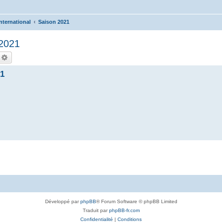
nternational
Saison 2021
/2021
echercher
Recherche avancée
21
Développé par
phpBB
® Forum Software © phpBB Limited
Traduit par
phpBB-fr.com
Confidentialité
|
Conditions