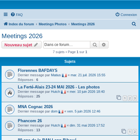
FAQ
Connexion
R
Index du forum
Meetings Photos
Meetings 2026
e
Meetings 2026
c
Rechercher
Recherche avanc
Nouveau sujet
h
7 sujets • Page
1
sur
1
e
Sujets
r
c
Florennes BAFDAYS
Dernier message par
Matius
«
mar. 21 juil. 2026 15:55
h
Réponses :
6
e
La Ferté-Alais 23-24 MAI 2026 - Les photos
r
Dernier message par
Hutch
«
mer. 10 juin 2026 18:40
Réponses :
25
1
2
3
MNA Cognac 2026
Dernier message par
dom
«
ven. 5 juin 2026 12:46
Phancom 26
Dernier message par
Hutch
«
dim. 31 mai 2026 17:52
Réponses :
13
1
2