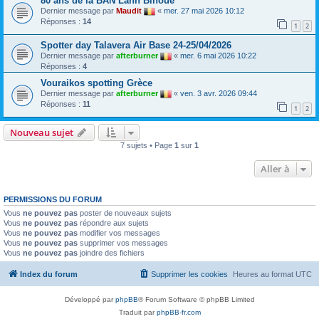
80 ans de la BAN Lann Bihoué
Dernier message par
Maudit
«
mer. 27 mai 2026 10:12
Réponses :
14
1
2
Spotter day Talavera Air Base 24-25/04/2026
Dernier message par
afterburner
«
mer. 6 mai 2026 10:22
Réponses :
4
Vouraikos spotting Grèce
Dernier message par
afterburner
«
ven. 3 avr. 2026 09:44
Réponses :
11
1
2
Nouveau sujet
7 sujets • Page
1
sur
1
Aller à
PERMISSIONS DU FORUM
Vous
ne pouvez pas
poster de nouveaux sujets
Vous
ne pouvez pas
répondre aux sujets
Vous
ne pouvez pas
modifier vos messages
Vous
ne pouvez pas
supprimer vos messages
Vous
ne pouvez pas
joindre des fichiers
Index du forum
Supprimer les cookies
Heures au format
UTC
Développé par
phpBB
® Forum Software © phpBB Limited
Traduit par
phpBB-fr.com