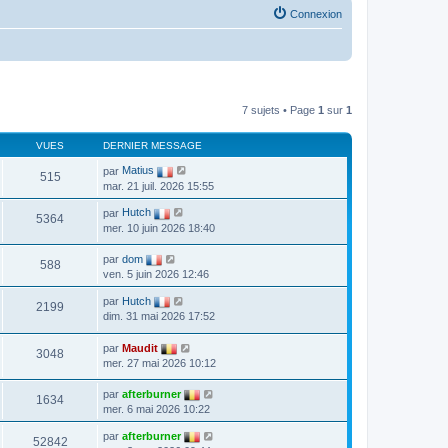
Connexion
7 sujets • Page
1
sur
1
VUES
DERNIER MESSAGE
par
Matius
515
mar. 21 juil. 2026 15:55
par
Hutch
5364
mer. 10 juin 2026 18:40
par
dom
588
ven. 5 juin 2026 12:46
par
Hutch
2199
dim. 31 mai 2026 17:52
par
Maudit
3048
mer. 27 mai 2026 10:12
par
afterburner
1634
mer. 6 mai 2026 10:22
par
afterburner
52842