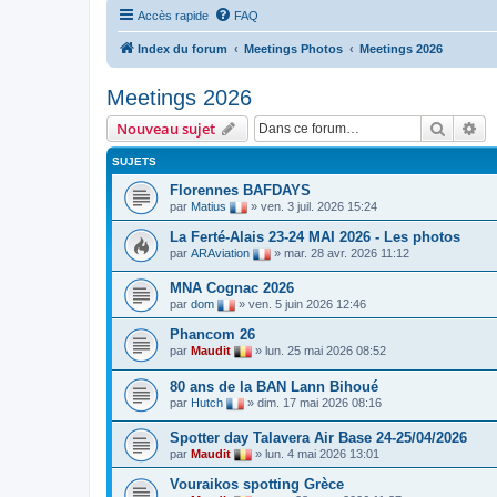
Accès rapide
FAQ
Index du forum
Meetings Photos
Meetings 2026
Meetings 2026
Recher
Re
Nouveau sujet
SUJETS
Florennes BAFDAYS
par
Matius
»
ven. 3 juil. 2026 15:24
La Ferté-Alais 23-24 MAI 2026 - Les photos
par
ARAviation
»
mar. 28 avr. 2026 11:12
MNA Cognac 2026
par
dom
»
ven. 5 juin 2026 12:46
Phancom 26
par
Maudit
»
lun. 25 mai 2026 08:52
80 ans de la BAN Lann Bihoué
par
Hutch
»
dim. 17 mai 2026 08:16
Spotter day Talavera Air Base 24-25/04/2026
par
Maudit
»
lun. 4 mai 2026 13:01
Vouraikos spotting Grèce