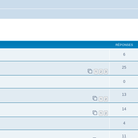
cher
cherche avancée
RÉPONSES
6
25
1
2
3
0
13
1
2
14
1
2
4
11