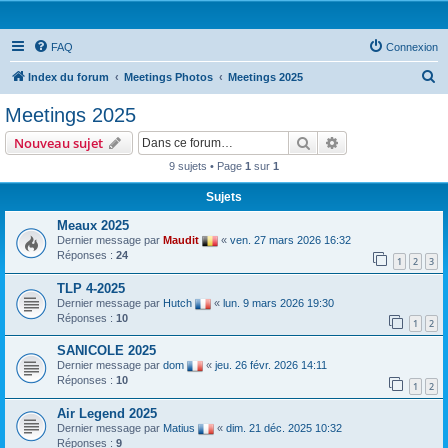
FAQ
Connexion
R
Index du forum
Meetings Photos
Meetings 2025
e
Meetings 2025
c
Rechercher
Recherche avanc
Nouveau sujet
h
9 sujets • Page
1
sur
1
e
Sujets
r
c
Meaux 2025
Dernier message par
Maudit
«
ven. 27 mars 2026 16:32
h
Réponses :
24
1
2
3
e
TLP 4-2025
r
Dernier message par
Hutch
«
lun. 9 mars 2026 19:30
Réponses :
10
1
2
SANICOLE 2025
Dernier message par
dom
«
jeu. 26 févr. 2026 14:11
Réponses :
10
1
2
Air Legend 2025
Dernier message par
Matius
«
dim. 21 déc. 2025 10:32
Réponses :
9