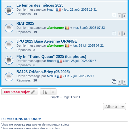
Le temps des hélices 2025
Dernier message par
Hutch
«
jeu. 21 août 2025 19:31
Réponses :
14
1
2
RIAT 2025
Dernier message par
afterburner
«
mer. 6 août 2025 07:33
Réponses :
19
1
2
JPO 2025 Base Aérienne ORANGE
Dernier message par
afterburner
«
lun. 28 juil. 2025 07:21
Réponses :
8
Fly In "Traine Queue" 2025 (les photos)
Dernier message par
Bruber
«
lun. 28 juil. 2025 05:47
Réponses :
6
BA123 Orléans-Bricy (05/2025)
Dernier message par
Matius
«
lun. 7 juil. 2025 15:17
Réponses :
16
1
2
Nouveau sujet
9 sujets • Page
1
sur
1
Aller à
PERMISSIONS DU FORUM
Vous
ne pouvez pas
poster de nouveaux sujets
Vous
ne pouvez pas
répondre aux sujets