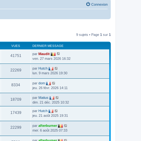
Connexion
9 sujets • Page
1
sur
1
VUES
DERNIER MESSAGE
par
Maudit
41751
ven. 27 mars 2026 16:32
par
Hutch
22269
lun. 9 mars 2026 19:30
par
dom
8334
jeu. 26 févr. 2026 14:11
par
Matius
18709
dim. 21 déc. 2025 10:32
par
Hutch
17439
jeu. 21 août 2025 19:31
par
afterburner
22299
mer. 6 août 2025 07:33
par
afterburner