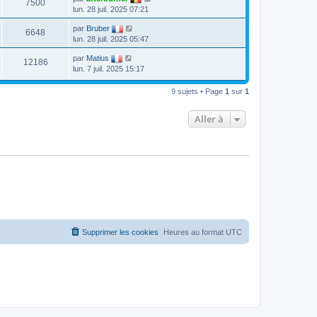
7500
lun. 28 juil. 2025 07:21
par
Bruber
6648
lun. 28 juil. 2025 05:47
par
Matius
12186
lun. 7 juil. 2025 15:17
9 sujets • Page
1
sur
1
Aller à
Supprimer les cookies
Heures au format
UTC