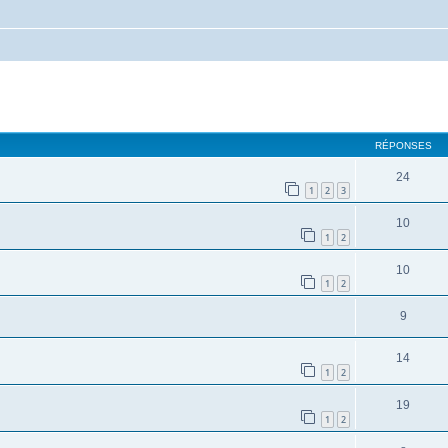
cher
cherche avancée
RÉPONSES
24
1
2
3
10
1
2
10
1
2
9
14
1
2
19
1
2