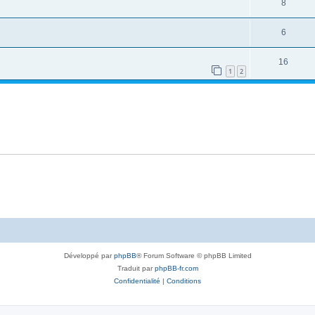
8
6
16
1
2
Développé par
phpBB
® Forum Software © phpBB Limited
Traduit par
phpBB-fr.com
Confidentialité
|
Conditions