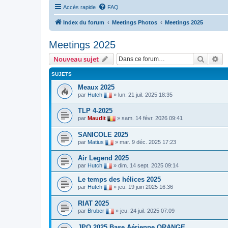
Accès rapide
FAQ
Index du forum
Meetings Photos
Meetings 2025
Meetings 2025
Recher
Re
Nouveau sujet
SUJETS
Meaux 2025
par
Hutch
»
lun. 21 juil. 2025 18:35
TLP 4-2025
par
Maudit
»
sam. 14 févr. 2026 09:41
SANICOLE 2025
par
Matius
»
mar. 9 déc. 2025 17:23
Air Legend 2025
par
Hutch
»
dim. 14 sept. 2025 09:14
Le temps des hélices 2025
par
Hutch
»
jeu. 19 juin 2025 16:36
RIAT 2025
par
Bruber
»
jeu. 24 juil. 2025 07:09
JPO 2025 Base Aérienne ORANGE