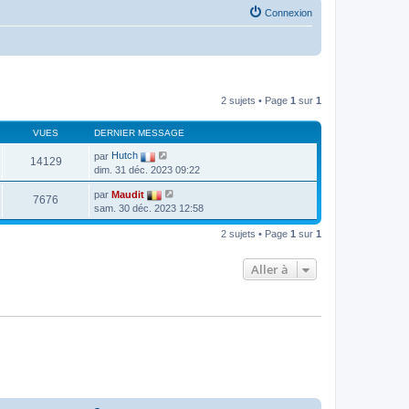
Connexion
2 sujets • Page
1
sur
1
VUES
DERNIER MESSAGE
par
Hutch
14129
dim. 31 déc. 2023 09:22
par
Maudit
7676
sam. 30 déc. 2023 12:58
2 sujets • Page
1
sur
1
Aller à