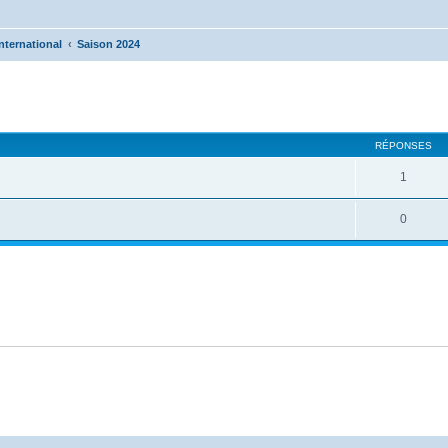
nternational
Saison 2024
cher
cherche avancée
RÉPONSES
1
0