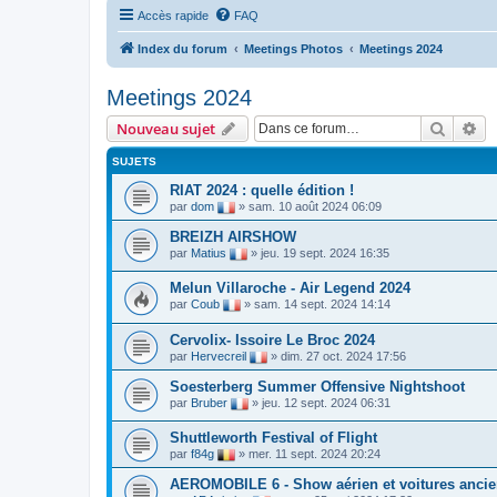
Accès rapide
FAQ
Index du forum
Meetings Photos
Meetings 2024
Meetings 2024
Recher
Re
Nouveau sujet
SUJETS
RIAT 2024 : quelle édition !
par
dom
»
sam. 10 août 2024 06:09
BREIZH AIRSHOW
par
Matius
»
jeu. 19 sept. 2024 16:35
Melun Villaroche - Air Legend 2024
par
Coub
»
sam. 14 sept. 2024 14:14
Cervolix- Issoire Le Broc 2024
par
Hervecreil
»
dim. 27 oct. 2024 17:56
Soesterberg Summer Offensive Nightshoot
par
Bruber
»
jeu. 12 sept. 2024 06:31
Shuttleworth Festival of Flight
par
f84g
»
mer. 11 sept. 2024 20:24
AEROMOBILE 6 - Show aérien et voitures ancien