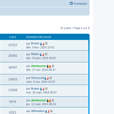
Connexion
18 sujets • Page
1
sur
1
VUES
DERNIER MESSAGE
par
Bruber
31522
dim. 9 févr. 2025 10:42
par
Matius
29391
dim. 26 janv. 2025 09:07
par
afterburner
38497
dim. 17 nov. 2024 08:37
par
Hervecreil
10933
sam. 9 nov. 2024 14:25
par
Bruber
13458
mer. 18 sept. 2024 05:57
par
afterburner
5976
jeu. 12 sept. 2024 08:24
par
ARAviation
6321