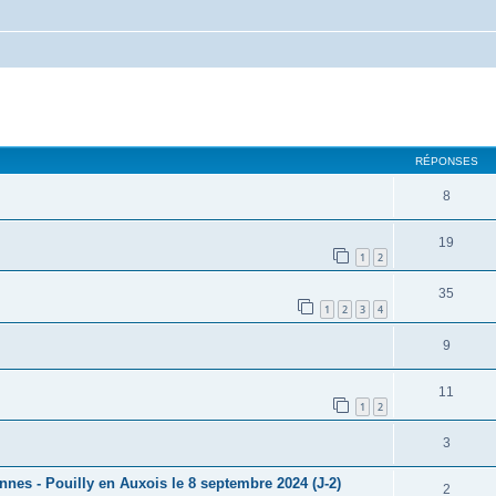
cher
cherche avancée
RÉPONSES
8
19
1
2
35
1
2
3
4
9
11
1
2
3
nes - Pouilly en Auxois le 8 septembre 2024 (J-2)
2