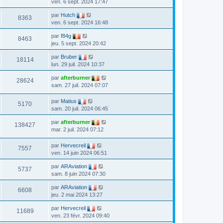
ven. 6 sept. 2024 17:47
par
Hutch
8363
ven. 6 sept. 2024 16:48
par
f84g
8463
jeu. 5 sept. 2024 20:42
par
Bruber
18114
lun. 29 juil. 2024 10:37
par
afterburner
28624
sam. 27 juil. 2024 07:07
par
Matius
5170
sam. 20 juil. 2024 06:45
par
afterburner
138427
mar. 2 juil. 2024 07:12
par
Hervecreil
7557
ven. 14 juin 2024 06:51
par
ARAviation
5737
sam. 8 juin 2024 07:30
par
ARAviation
6608
jeu. 2 mai 2024 13:27
par
Hervecreil
11689
ven. 23 févr. 2024 09:40