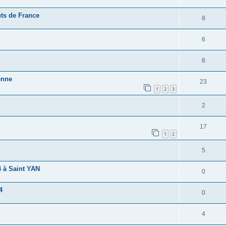
uts de France
8
6
8
enne
23
1
2
3
2
17
1
2
5
 à Saint YAN
0
4
0
4