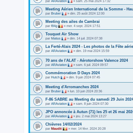
par
ARAviation
»
sam. 25 mai 2024 17:32
Meeting Aérien International de la Somme - Ha
par
Bruber
»
dim. 25 août 2024 12:00
Meeting des ailes de Cambrai
par
f84g
»
mer. 4 sept. 2024 17:51
Touquet Air Show
par
Matius
»
dim. 14 juil. 2024 07:38
La Ferté-Alais 2024 - Les photos de la Fête aéri
par
ARAviation
»
dim. 19 mai 2024 15:59
70 ans de l'ALAT - Aérotorshow Valence 2024
par
ARAviation
»
sam. 6 juil. 2024 09:57
Commémoration D Days 2024
par
Hutch
»
dim. 9 juin 2024 07:45
Meeting d'Arromanches 2024
par
Bruber
»
lun. 10 juin 2024 20:36
F-86 SABRE au Meeting du samedi 29 Juin 2024
par
ARAviation
»
sam. 8 juin 2024 07:30
JPO annoncée à Autun (71) les 25 et 26 mai 202
par
ARAviation
»
jeu. 2 mai 2024 13:27
Chièvres 14/02/2024
par
Maudit
»
mer. 14 févr. 2024 20:28