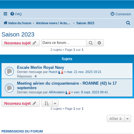
FAQ
Connexion
R
Index du forum
Airshow news ! Actus Meeting national et international
Saison 2023
e
Saison 2023
c
Rechercher
Recherche avanc
Nouveau sujet
h
2 sujets • Page
1
sur
1
e
Sujets
r
c
Escale Merlin Royal Navy
Dernier message par
Hutch
«
mar. 21 nov. 2023 19:21
h
Réponses :
4
e
Meeting aérien du cinquantenaire - ROANNE (42) le 17
septembre
r
Dernier message par
ARAviation
«
ven. 8 sept. 2023 09:41
Nouveau sujet
2 sujets • Page
1
sur
1
Aller à
PERMISSIONS DU FORUM