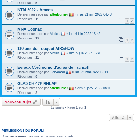
Réponses :
5
NTM 2022 - Araxos
Dernier message par
afterburner
«
mar. 21 juin 2022 06:43
Réponses :
19
1
2
MNA Cognac
Dernier message par
Matius
«
lun. 6 juin 2022 13:42
Réponses :
19
1
2
110 ans du Touquet AIRSHOW
Dernier message par
Matius
«
dim. 5 juin 2022 16:40
Réponses :
11
1
2
Evreux-Cérémonie d'adieu du Transall
Dernier message par
Hervecreil
«
lun. 23 mai 2022 19:14
Réponses :
8
GLV5 CH-47F RNLAF
Dernier message par
afterburner
«
dim. 9 janv. 2022 08:10
Réponses :
2
Nouveau sujet
17 sujets • Page
1
sur
1
Aller à
PERMISSIONS DU FORUM
Vous
ne pouvez pas
poster de nouveaux sujets