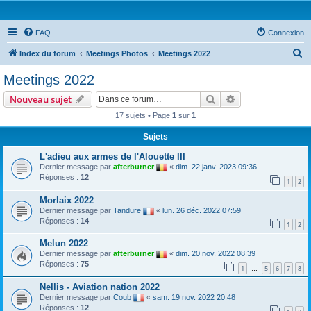
FAQ
Connexion
R
Index du forum
Meetings Photos
Meetings 2022
e
Meetings 2022
c
Rechercher
Recherche avanc
Nouveau sujet
h
17 sujets • Page
1
sur
1
e
Sujets
r
c
L'adieu aux armes de l'Alouette III
Dernier message par
afterburner
«
dim. 22 janv. 2023 09:36
h
Réponses :
12
1
2
e
Morlaix 2022
r
Dernier message par
Tandure
«
lun. 26 déc. 2022 07:59
Réponses :
14
1
2
Melun 2022
Dernier message par
afterburner
«
dim. 20 nov. 2022 08:39
Réponses :
75
1
5
6
7
8
…
Nellis - Aviation nation 2022
Dernier message par
Coub
«
sam. 19 nov. 2022 20:48
Réponses :
12