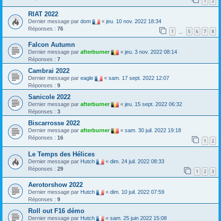
1
2
RIAT 2022
Dernier message par
dom
«
jeu. 10 nov. 2022 18:34
Réponses :
76
1
5
6
7
8
…
Falcon Autumn
Dernier message par
afterburner
«
jeu. 3 nov. 2022 08:14
Réponses :
7
Cambrai 2022
Dernier message par
eagle
«
sam. 17 sept. 2022 12:07
Réponses :
9
Sanicole 2022
Dernier message par
afterburner
«
jeu. 15 sept. 2022 06:32
Réponses :
3
Biscarrosse 2022
Dernier message par
afterburner
«
sam. 30 juil. 2022 19:18
Réponses :
16
1
2
Le Temps des Hélices
Dernier message par
Hutch
«
dim. 24 juil. 2022 08:33
Réponses :
29
1
2
3
Aerotorshow 2022
Dernier message par
Hutch
«
dim. 10 juil. 2022 07:59
Réponses :
9
Roll out F16 démo
Dernier message par
Hutch
«
sam. 25 juin 2022 15:08