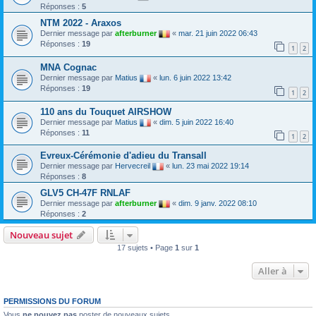
Réponses :
5
NTM 2022 - Araxos
Dernier message par
afterburner
«
mar. 21 juin 2022 06:43
Réponses :
19
1
2
MNA Cognac
Dernier message par
Matius
«
lun. 6 juin 2022 13:42
Réponses :
19
1
2
110 ans du Touquet AIRSHOW
Dernier message par
Matius
«
dim. 5 juin 2022 16:40
Réponses :
11
1
2
Evreux-Cérémonie d'adieu du Transall
Dernier message par
Hervecreil
«
lun. 23 mai 2022 19:14
Réponses :
8
GLV5 CH-47F RNLAF
Dernier message par
afterburner
«
dim. 9 janv. 2022 08:10
Réponses :
2
Nouveau sujet
17 sujets • Page
1
sur
1
Aller à
PERMISSIONS DU FORUM
Vous
ne pouvez pas
poster de nouveaux sujets