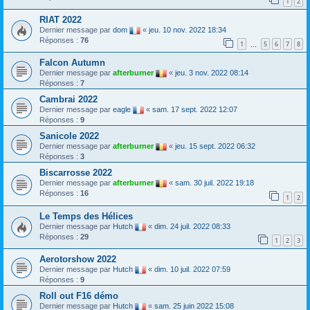
1
2
RIAT 2022
Dernier message par
dom
«
jeu. 10 nov. 2022 18:34
Réponses :
76
1
5
6
7
8
…
Falcon Autumn
Dernier message par
afterburner
«
jeu. 3 nov. 2022 08:14
Réponses :
7
Cambrai 2022
Dernier message par
eagle
«
sam. 17 sept. 2022 12:07
Réponses :
9
Sanicole 2022
Dernier message par
afterburner
«
jeu. 15 sept. 2022 06:32
Réponses :
3
Biscarrosse 2022
Dernier message par
afterburner
«
sam. 30 juil. 2022 19:18
Réponses :
16
1
2
Le Temps des Hélices
Dernier message par
Hutch
«
dim. 24 juil. 2022 08:33
Réponses :
29
1
2
3
Aerotorshow 2022
Dernier message par
Hutch
«
dim. 10 juil. 2022 07:59
Réponses :
9
Roll out F16 démo
Dernier message par
Hutch
«
sam. 25 juin 2022 15:08