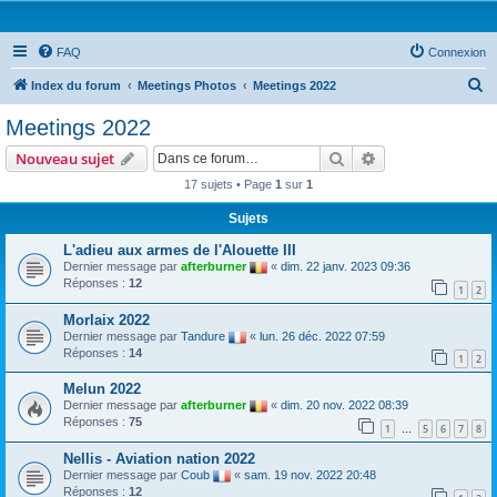
FAQ
Connexion
R
Index du forum
Meetings Photos
Meetings 2022
e
Meetings 2022
c
Rechercher
Recherche avanc
Nouveau sujet
h
17 sujets • Page
1
sur
1
e
Sujets
r
c
L'adieu aux armes de l'Alouette III
Dernier message par
afterburner
«
dim. 22 janv. 2023 09:36
h
Réponses :
12
1
2
e
Morlaix 2022
r
Dernier message par
Tandure
«
lun. 26 déc. 2022 07:59
Réponses :
14
1
2
Melun 2022
Dernier message par
afterburner
«
dim. 20 nov. 2022 08:39
Réponses :
75
1
5
6
7
8
…
Nellis - Aviation nation 2022
Dernier message par
Coub
«
sam. 19 nov. 2022 20:48
Réponses :
12