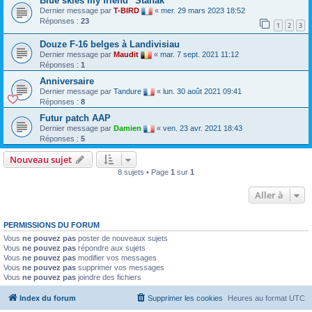
Blue skies my friend "Stanak"
Dernier message par
T-BIRD
«
mer. 29 mars 2023 18:52
Réponses :
23
1
2
3
Douze F-16 belges à Landivisiau
Dernier message par
Maudit
«
mar. 7 sept. 2021 11:12
Réponses :
1
Anniversaire
Dernier message par
Tandure
«
lun. 30 août 2021 09:41
Réponses :
8
Futur patch AAP
Dernier message par
Damien
«
ven. 23 avr. 2021 18:43
Réponses :
5
Nouveau sujet
8 sujets • Page
1
sur
1
Aller à
PERMISSIONS DU FORUM
Vous
ne pouvez pas
poster de nouveaux sujets
Vous
ne pouvez pas
répondre aux sujets
Vous
ne pouvez pas
modifier vos messages
Vous
ne pouvez pas
supprimer vos messages
Vous
ne pouvez pas
joindre des fichiers
Index du forum
Supprimer les cookies
Heures au format
UTC