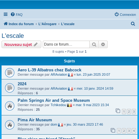
FAQ
Connexion
R
Index du forum
L'Aérogare
L'escale
e
L'escale
c
Rechercher
Recherche avanc
Nouveau sujet
h
8 sujets • Page
1
sur
1
e
Sujets
r
c
Aero L-39 Albatros chez Babcock
Dernier message par
ARAviation
«
lun. 23 juin 2025 20:07
h
e
2024
Dernier message par
ARAviation
«
mer. 10 janv. 2024 14:59
r
Réponses :
6
Palm Springs Air and Space Museum
Dernier message par
Tchikedou
«
mar. 9 mai 2023 15:34
Réponses :
25
1
2
3
Pima Air Museum
Dernier message par
dom
«
jeu. 30 mars 2023 17:46
Réponses :
35
1
2
3
4