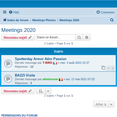
FAQ
Connexion
R
Index du forum
Meetings Photos
Meetings 2020
e
Meetings 2020
c
Rechercher
Recherche avanc
Nouveau sujet
h
2 sujets • Page
1
sur
1
e
Sujets
r
c
Spotterday Armor Aéro Passion
Dernier message par
T-BIRD
«
mer. 3 août 2022 22:37
h
Réponses :
12
1
2
e
BA115 Visite
r
Dernier message par
afterburner
«
lun. 17 mai 2021 07:23
Réponses :
3
Nouveau sujet
2 sujets • Page
1
sur
1
Aller à
PERMISSIONS DU FORUM