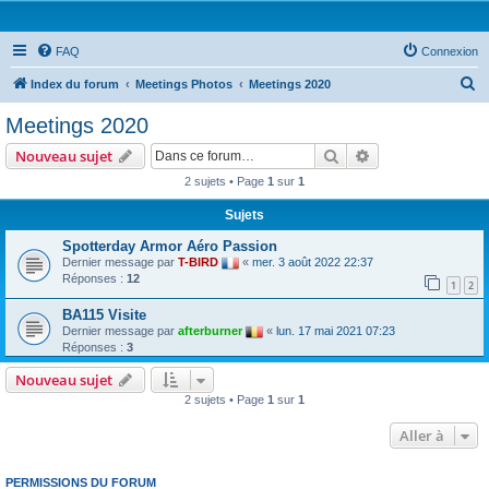
FAQ
Connexion
R
Index du forum
Meetings Photos
Meetings 2020
e
Meetings 2020
c
Rechercher
Recherche avanc
Nouveau sujet
h
2 sujets • Page
1
sur
1
e
Sujets
r
c
Spotterday Armor Aéro Passion
Dernier message par
T-BIRD
«
mer. 3 août 2022 22:37
h
Réponses :
12
1
2
e
BA115 Visite
r
Dernier message par
afterburner
«
lun. 17 mai 2021 07:23
Réponses :
3
Nouveau sujet
2 sujets • Page
1
sur
1
Aller à
PERMISSIONS DU FORUM