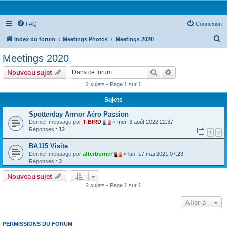
FAQ
Connexion
R
Index du forum
Meetings Photos
Meetings 2020
e
Meetings 2020
c
Rechercher
Recherche avanc
Nouveau sujet
h
2 sujets • Page
1
sur
1
e
Sujets
r
c
Spotterday Armor Aéro Passion
Dernier message par
T-BIRD
«
mer. 3 août 2022 22:37
h
Réponses :
12
1
2
e
BA115 Visite
r
Dernier message par
afterburner
«
lun. 17 mai 2021 07:23
Réponses :
3
Nouveau sujet
2 sujets • Page
1
sur
1
Aller à
PERMISSIONS DU FORUM