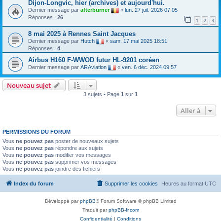
Dijon-Longvic, hier (archives) et aujourd'hui.
Dernier message par
afterburner
«
lun. 27 juil. 2026 07:05
Réponses :
26
1
2
3
8 mai 2025 à Rennes Saint Jacques
Dernier message par
Hutch
«
sam. 17 mai 2025 18:51
Réponses :
4
Airbus H160 F-WWOD futur HL-9201 coréen
Dernier message par
ARAviation
«
ven. 6 déc. 2024 09:57
Nouveau sujet
3 sujets • Page
1
sur
1
Aller à
PERMISSIONS DU FORUM
Vous
ne pouvez pas
poster de nouveaux sujets
Vous
ne pouvez pas
répondre aux sujets
Vous
ne pouvez pas
modifier vos messages
Vous
ne pouvez pas
supprimer vos messages
Vous
ne pouvez pas
joindre des fichiers
Index du forum
Supprimer les cookies
Heures au format
UTC
Développé par
phpBB
® Forum Software © phpBB Limited
Traduit par
phpBB-fr.com
Confidentialité
|
Conditions