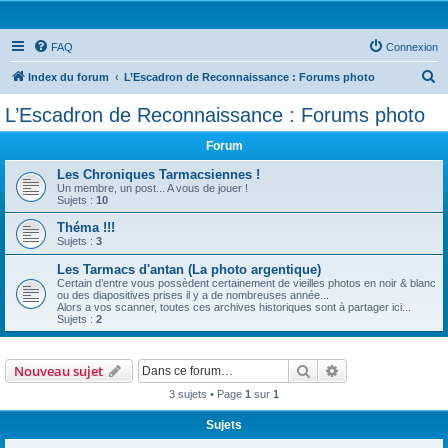
FAQ
Connexion
R
Index du forum
L’Escadron de Reconnaissance : Forums photo
e
L’Escadron de Reconnaissance : Forums photo
c
Forum
h
e
Les Chroniques Tarmacsiennes !
Un membre, un post... A vous de jouer !
r
Sujets :
10
c
Théma !!!
Sujets :
3
h
Les Tarmacs d'antan (La photo argentique)
e
Certain d’entre vous possèdent certainement de vieilles photos en noir & blanc
r
ou des diapositives prises il y a de nombreuses année...
Alors a vos scanner, toutes ces archives historiques sont à partager ici...
Sujets :
2
Rechercher
Recherche avanc
Nouveau sujet
3 sujets • Page
1
sur
1
Sujets