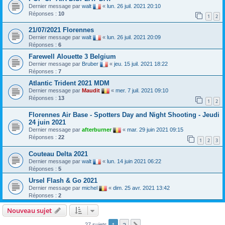
Dernier message par
walt
«
lun. 26 juil. 2021 20:10
Réponses :
10
1
2
21/07/2021 Florennes
Dernier message par
walt
«
lun. 26 juil. 2021 20:09
Réponses :
6
Farewell Alouette 3 Belgium
Dernier message par
Bruber
«
jeu. 15 juil. 2021 18:22
Réponses :
7
Atlantic Trident 2021 MDM
Dernier message par
Maudit
«
mer. 7 juil. 2021 09:10
Réponses :
13
1
2
Florennes Air Base - Spotters Day and Night Shooting - Jeudi
24 juin 2021
Dernier message par
afterburner
«
mar. 29 juin 2021 09:15
Réponses :
22
1
2
3
Couteau Delta 2021
Dernier message par
walt
«
lun. 14 juin 2021 06:22
Réponses :
5
Ursel Flash & Go 2021
Dernier message par
michel
«
dim. 25 avr. 2021 13:42
Réponses :
2
Nouveau sujet
1
2
27 sujets