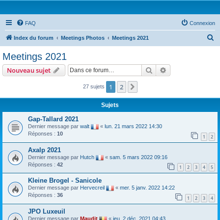
FAQ
Connexion
R
Index du forum
Meetings Photos
Meetings 2021
e
Meetings 2021
c
Rechercher
Recherche avanc
Nouveau sujet
h
e
1
2
Suivante
27 sujets
r
Sujets
c
Gap-Tallard 2021
h
Dernier message par
walt
«
lun. 21 mars 2022 14:30
e
Réponses :
10
1
2
r
Axalp 2021
Dernier message par
Hutch
«
sam. 5 mars 2022 09:16
Réponses :
42
1
2
3
4
5
Kleine Brogel - Sanicole
Dernier message par
Hervecreil
«
mer. 5 janv. 2022 14:22
Réponses :
36
1
2
3
4
JPO Luxeuil
Dernier message par
Maudit
«
jeu. 2 déc. 2021 04:43