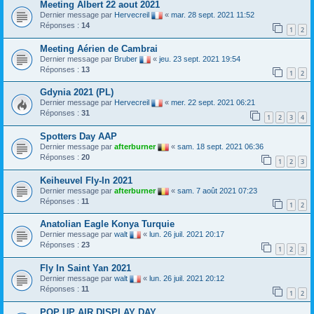
Meeting Albert 22 aout 2021
Dernier message par
Hervecreil
«
mar. 28 sept. 2021 11:52
Réponses :
14
1
2
Meeting Aérien de Cambrai
Dernier message par
Bruber
«
jeu. 23 sept. 2021 19:54
Réponses :
13
1
2
Gdynia 2021 (PL)
Dernier message par
Hervecreil
«
mer. 22 sept. 2021 06:21
Réponses :
31
1
2
3
4
Spotters Day AAP
Dernier message par
afterburner
«
sam. 18 sept. 2021 06:36
Réponses :
20
1
2
3
Keiheuvel Fly-In 2021
Dernier message par
afterburner
«
sam. 7 août 2021 07:23
Réponses :
11
1
2
Anatolian Eagle Konya Turquie
Dernier message par
walt
«
lun. 26 juil. 2021 20:17
Réponses :
23
1
2
3
Fly In Saint Yan 2021
Dernier message par
walt
«
lun. 26 juil. 2021 20:12
Réponses :
11
1
2
POP UP AIR DISPLAY DAY