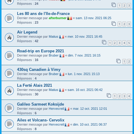
Réponses :
24
1
2
3
Les 80 ans de l'Ile-de-France
Dernier message par
afterburner
«
sam. 13 nov. 2021 06:25
Réponses :
23
1
2
3
Air Legend
Dernier message par
Matius
«
mer. 10 nov. 2021 16:45
Réponses :
42
1
2
3
4
5
Road-trip en Europe 2021
Dernier message par
Bruber
«
dim. 7 nov. 2021 16:15
Réponses :
16
1
2
430sq Canadien à Vimy
Dernier message par
Bruber
«
lun. 1 nov. 2021 15:13
Réponses :
4
La Ferté Alais 2021
Dernier message par
Matius
«
sam. 16 oct. 2021 06:42
Réponses :
30
1
2
3
4
Galileo Sarmeet Koksijde
Dernier message par
Hervecreil
«
mar. 12 oct. 2021 12:01
Réponses :
6
Ailes et Volcans- Cervolix
Dernier message par
Hervecreil
«
dim. 10 oct. 2021 06:37
Réponses :
8