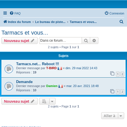
FAQ
Connexion
R
Index du forum
Le bureau de piste...
Tarmacs et vous...
e
Tarmacs et vous...
c
Rechercher
Recherche avanc
Nouveau sujet
h
2 sujets • Page
1
sur
1
e
Sujets
r
c
Tarmacs.net... Reboot !!!
Dernier message par
T-BIRD
«
dim. 29 mai 2022 14:43
h
Réponses :
19
1
2
e
Demande
r
Dernier message par
Damien
«
mar. 20 avr. 2021 18:48
Réponses :
10
1
2
Nouveau sujet
2 sujets • Page
1
sur
1
Aller à