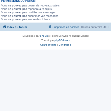
PERMISSIONS DU FORUM
Vous
ne pouvez pas
poster de nouveaux sujets
Vous
ne pouvez pas
répondre aux sujets
Vous
ne pouvez pas
modifier vos messages
Vous
ne pouvez pas
supprimer vos messages
Vous
ne pouvez pas
joindre des fichiers
Index du forum
Supprimer les cookies
Heures au format
UTC
Développé par
phpBB
® Forum Software © phpBB Limited
Traduit par
phpBB-fr.com
Confidentialité
|
Conditions