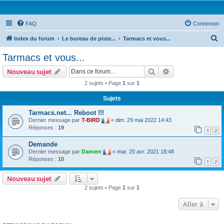
FAQ
Connexion
R
Index du forum
Le bureau de piste...
Tarmacs et vous...
e
Tarmacs et vous...
c
Rechercher
Recherche avanc
Nouveau sujet
h
2 sujets • Page
1
sur
1
e
Sujets
r
c
Tarmacs.net... Reboot !!!
Dernier message par
T-BIRD
«
dim. 29 mai 2022 14:43
h
Réponses :
19
1
2
e
Demande
r
Dernier message par
Damien
«
mar. 20 avr. 2021 18:48
Réponses :
10
1
2
Nouveau sujet
2 sujets • Page
1
sur
1
Aller à