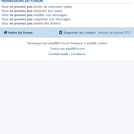
PERMISSIONS DU FORUM
Vous
ne pouvez pas
poster de nouveaux sujets
Vous
ne pouvez pas
répondre aux sujets
Vous
ne pouvez pas
modifier vos messages
Vous
ne pouvez pas
supprimer vos messages
Vous
ne pouvez pas
joindre des fichiers
Index du forum
Supprimer les cookies
Heures au format
UTC
Développé par
phpBB
® Forum Software © phpBB Limited
Traduit par
phpBB-fr.com
Confidentialité
|
Conditions