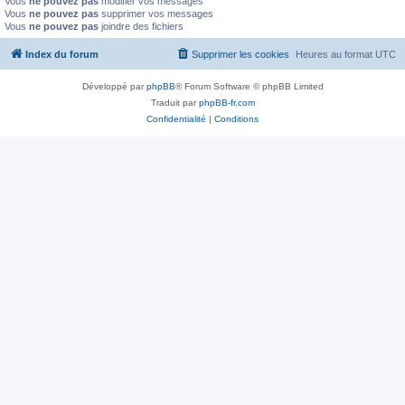
Vous
ne pouvez pas
modifier vos messages
Vous
ne pouvez pas
supprimer vos messages
Vous
ne pouvez pas
joindre des fichiers
Index du forum
Supprimer les cookies
Heures au format
UTC
Développé par
phpBB
® Forum Software © phpBB Limited
Traduit par
phpBB-fr.com
Confidentialité
|
Conditions