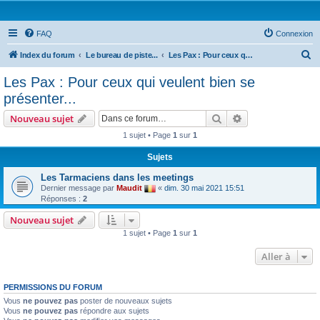
FAQ
Connexion
R
Index du forum
Le bureau de piste...
Les Pax : Pour ceux qui veulent bien se présenter...
e
Les Pax : Pour ceux qui veulent bien se
c
présenter...
h
Rechercher
Recherche avanc
Nouveau sujet
e
1 sujet • Page
1
sur
1
r
Sujets
c
h
Les Tarmaciens dans les meetings
Dernier message par
Maudit
«
dim. 30 mai 2021 15:51
e
Réponses :
2
r
Nouveau sujet
1 sujet • Page
1
sur
1
Aller à
PERMISSIONS DU FORUM
Vous
ne pouvez pas
poster de nouveaux sujets
Vous
ne pouvez pas
répondre aux sujets