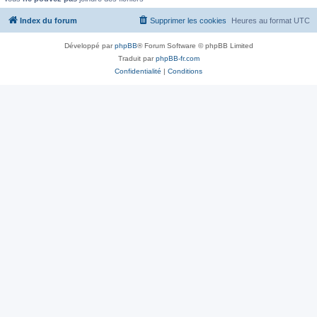
Index du forum
Supprimer les cookies
Heures au format
UTC
Développé par
phpBB
® Forum Software © phpBB Limited
Traduit par
phpBB-fr.com
Confidentialité
|
Conditions