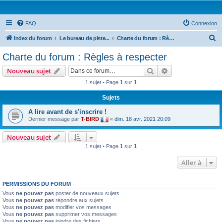
FAQ
Connexion
R
Index du forum
Le bureau de piste...
Charte du forum : Règles à respecter
e
Charte du forum : Règles à respecter
c
Rechercher
Recherche avanc
Nouveau sujet
h
1 sujet • Page
1
sur
1
e
Sujets
r
c
A lire avant de s'inscrire !
Dernier message par
T-BIRD
«
dim. 18 avr. 2021 20:09
h
e
Nouveau sujet
r
1 sujet • Page
1
sur
1
Aller à
PERMISSIONS DU FORUM
Vous
ne pouvez pas
poster de nouveaux sujets
Vous
ne pouvez pas
répondre aux sujets
Vous
ne pouvez pas
modifier vos messages
Vous
ne pouvez pas
supprimer vos messages
Vous
ne pouvez pas
joindre des fichiers