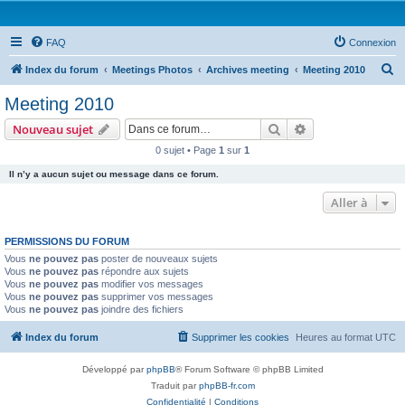
FAQ
Connexion
R
Index du forum
Meetings Photos
Archives meeting
Meeting 2010
e
Meeting 2010
c
Rechercher
Recherche avanc
Nouveau sujet
h
0 sujet • Page
1
sur
1
e
Il n’y a aucun sujet ou message dans ce forum.
r
c
Aller à
h
PERMISSIONS DU FORUM
e
Vous
ne pouvez pas
poster de nouveaux sujets
r
Vous
ne pouvez pas
répondre aux sujets
Vous
ne pouvez pas
modifier vos messages
Vous
ne pouvez pas
supprimer vos messages
Vous
ne pouvez pas
joindre des fichiers
Index du forum
Supprimer les cookies
Heures au format
UTC
Développé par
phpBB
® Forum Software © phpBB Limited
Traduit par
phpBB-fr.com
Confidentialité
|
Conditions