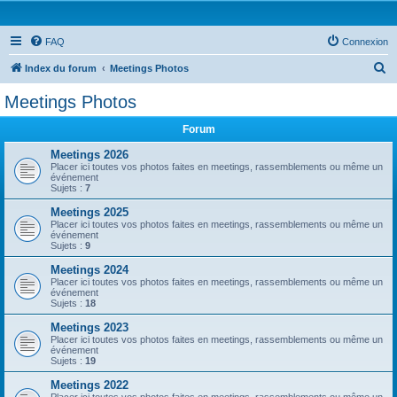
FAQ
Connexion
R
Index du forum
Meetings Photos
e
Meetings Photos
c
Forum
h
e
Meetings 2026
Placer ici toutes vos photos faites en meetings, rassemblements ou même un
r
événement
Sujets :
7
c
Meetings 2025
h
Placer ici toutes vos photos faites en meetings, rassemblements ou même un
événement
e
Sujets :
9
r
Meetings 2024
Placer ici toutes vos photos faites en meetings, rassemblements ou même un
événement
Sujets :
18
Meetings 2023
Placer ici toutes vos photos faites en meetings, rassemblements ou même un
événement
Sujets :
19
Meetings 2022