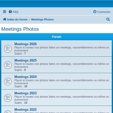
FAQ
Connexion
R
Index du forum
Meetings Photos
e
Meetings Photos
c
Forum
h
e
Meetings 2026
Placer ici toutes vos photos faites en meetings, rassemblements ou même un
r
événement
Sujets :
7
c
Meetings 2025
h
Placer ici toutes vos photos faites en meetings, rassemblements ou même un
événement
e
Sujets :
9
r
Meetings 2024
Placer ici toutes vos photos faites en meetings, rassemblements ou même un
événement
Sujets :
18
Meetings 2023
Placer ici toutes vos photos faites en meetings, rassemblements ou même un
événement
Sujets :
19
Meetings 2022