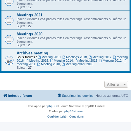
Placer ici toutes vos photos faites en meetings, rassemblements ou même un
événement
Sujets :
17
Meetings 2021
Placer ici toutes vos photos faites en meetings, rassemblements ou même un
événement
Sujets :
27
Meetings 2020
Placer ici toutes vos photos faites en meetings, rassemblements ou même un
événement
Sujets :
2
Archives meeting
Sous-forums :
Meeting 2019
,
Meetings 2018
,
Meeting 2017
,
meeting
2016
,
Meeting 2015
,
Meeting 2014
,
Meeting 2013
,
Meeting 2012
,
meeting 2011
,
Meeting 2010
,
Meeting avant 2010
Sujets :
27
Aller à
Index du forum
Supprimer les cookies
Heures au format
UTC
Développé par
phpBB
® Forum Software © phpBB Limited
Traduit par
phpBB-fr.com
Confidentialité
|
Conditions