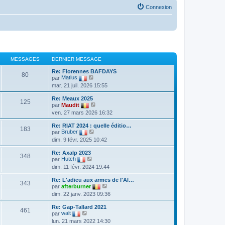
Connexion
MESSAGES
DERNIER MESSAGE
Re: Florennes BAFDAYS
80
V
par
Matius
o
mar. 21 juil. 2026 15:55
i
r
Re: Meaux 2025
l
125
V
par
Maudit
e
o
ven. 27 mars 2026 16:32
d
i
e
r
r
Re: RIAT 2024 : quelle éditio…
l
183
n
V
par
Bruber
e
i
o
dim. 9 févr. 2025 10:42
d
e
i
e
r
r
r
Re: Axalp 2023
m
l
348
V
n
par
Hutch
e
e
o
i
dim. 11 févr. 2024 19:44
s
d
i
e
s
e
r
r
a
r
Re: L'adieu aux armes de l'Al…
l
m
343
g
n
V
par
afterburner
e
e
e
i
o
dim. 22 janv. 2023 09:36
d
s
e
i
e
s
r
r
r
a
Re: Gap-Tallard 2021
m
l
461
V
n
g
par
walt
e
e
o
i
e
lun. 21 mars 2022 14:30
s
d
i
e