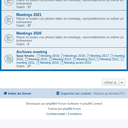
Placer ici toutes vos photos faites en meetings, rassemblements ou même un
événement
Sujets :
17
Meetings 2021
Placer ici toutes vos photos faites en meetings, rassemblements ou même un
événement
Sujets :
27
Meetings 2020
Placer ici toutes vos photos faites en meetings, rassemblements ou même un
événement
Sujets :
2
Archives meeting
Sous-forums :
Meeting 2019
,
Meetings 2018
,
Meeting 2017
,
meeting
2016
,
Meeting 2015
,
Meeting 2014
,
Meeting 2013
,
Meeting 2012
,
meeting 2011
,
Meeting 2010
,
Meeting avant 2010
Sujets :
27
Aller à
Index du forum
Supprimer les cookies
Heures au format
UTC
Développé par
phpBB
® Forum Software © phpBB Limited
Traduit par
phpBB-fr.com
Confidentialité
|
Conditions