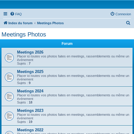
FAQ
Connexion
R
Index du forum
Meetings Photos
e
Meetings Photos
c
Forum
h
e
Meetings 2026
Placer ici toutes vos photos faites en meetings, rassemblements ou même un
r
événement
Sujets :
7
c
Meetings 2025
h
Placer ici toutes vos photos faites en meetings, rassemblements ou même un
événement
e
Sujets :
9
r
Meetings 2024
Placer ici toutes vos photos faites en meetings, rassemblements ou même un
événement
Sujets :
18
Meetings 2023
Placer ici toutes vos photos faites en meetings, rassemblements ou même un
événement
Sujets :
19
Meetings 2022