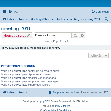
FAQ
Connexion
R
Index du forum
Meetings Photos
Archives meeting
meeting 2011
e
meeting 2011
c
Rechercher
Recherche avanc
Nouveau sujet
h
0 sujet • Page
1
sur
1
e
Il n’y a aucun sujet ou message dans ce forum.
r
c
Aller à
h
PERMISSIONS DU FORUM
e
Vous
ne pouvez pas
poster de nouveaux sujets
r
Vous
ne pouvez pas
répondre aux sujets
Vous
ne pouvez pas
modifier vos messages
Vous
ne pouvez pas
supprimer vos messages
Vous
ne pouvez pas
joindre des fichiers
Index du forum
Supprimer les cookies
Heures au format
UTC
Développé par
phpBB
® Forum Software © phpBB Limited
Traduit par
phpBB-fr.com
Confidentialité
|
Conditions