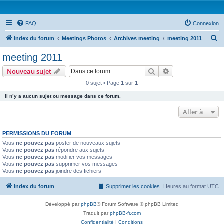
FAQ
Connexion
R
Index du forum
Meetings Photos
Archives meeting
meeting 2011
e
meeting 2011
c
Rechercher
Recherche avanc
Nouveau sujet
h
0 sujet • Page
1
sur
1
e
Il n’y a aucun sujet ou message dans ce forum.
r
c
Aller à
h
PERMISSIONS DU FORUM
e
Vous
ne pouvez pas
poster de nouveaux sujets
r
Vous
ne pouvez pas
répondre aux sujets
Vous
ne pouvez pas
modifier vos messages
Vous
ne pouvez pas
supprimer vos messages
Vous
ne pouvez pas
joindre des fichiers
Index du forum
Supprimer les cookies
Heures au format
UTC
Développé par
phpBB
® Forum Software © phpBB Limited
Traduit par
phpBB-fr.com
Confidentialité
|
Conditions