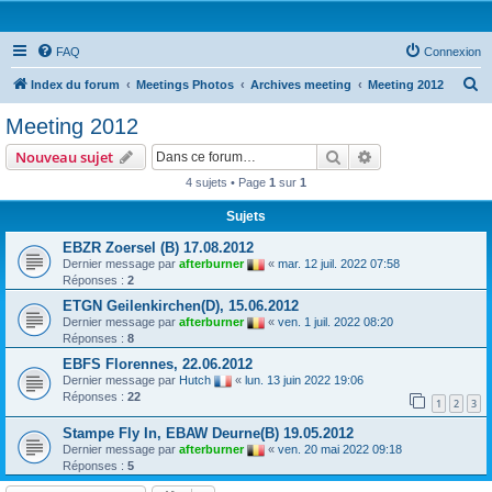
FAQ
Connexion
R
Index du forum
Meetings Photos
Archives meeting
Meeting 2012
e
Meeting 2012
c
Rechercher
Recherche avanc
Nouveau sujet
h
4 sujets • Page
1
sur
1
e
Sujets
r
c
EBZR Zoersel (B) 17.08.2012
Dernier message par
afterburner
«
mar. 12 juil. 2022 07:58
h
Réponses :
2
e
ETGN Geilenkirchen(D), 15.06.2012
r
Dernier message par
afterburner
«
ven. 1 juil. 2022 08:20
Réponses :
8
EBFS Florennes, 22.06.2012
Dernier message par
Hutch
«
lun. 13 juin 2022 19:06
Réponses :
22
1
2
3
Stampe Fly In, EBAW Deurne(B) 19.05.2012
Dernier message par
afterburner
«
ven. 20 mai 2022 09:18
Réponses :
5