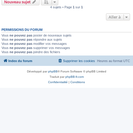
Nouveau sujet
4 sujets • Page
1
sur
1
Aller à
PERMISSIONS DU FORUM
Vous
ne pouvez pas
poster de nouveaux sujets
Vous
ne pouvez pas
répondre aux sujets
Vous
ne pouvez pas
modifier vos messages
Vous
ne pouvez pas
supprimer vos messages
Vous
ne pouvez pas
joindre des fichiers
Index du forum
Supprimer les cookies
Heures au format
UTC
Développé par
phpBB
® Forum Software © phpBB Limited
Traduit par
phpBB-fr.com
Confidentialité
|
Conditions