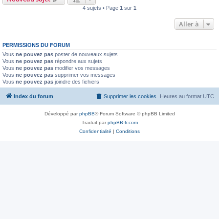
4 sujets • Page
1
sur
1
Aller à
PERMISSIONS DU FORUM
Vous
ne pouvez pas
poster de nouveaux sujets
Vous
ne pouvez pas
répondre aux sujets
Vous
ne pouvez pas
modifier vos messages
Vous
ne pouvez pas
supprimer vos messages
Vous
ne pouvez pas
joindre des fichiers
Index du forum
Supprimer les cookies
Heures au format
UTC
Développé par
phpBB
® Forum Software © phpBB Limited
Traduit par
phpBB-fr.com
Confidentialité
|
Conditions