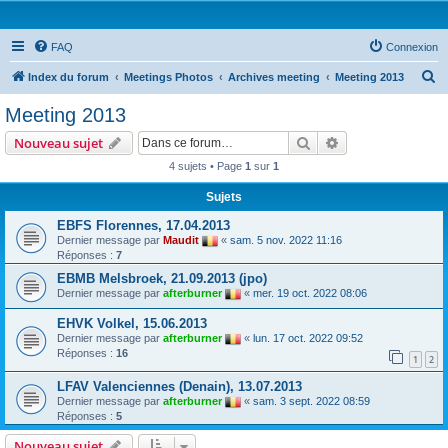
FAQ
Connexion
R
Index du forum
Meetings Photos
Archives meeting
Meeting 2013
e
Meeting 2013
c
Rechercher
Recherche avanc
Nouveau sujet
h
4 sujets • Page
1
sur
1
e
Sujets
r
c
EBFS Florennes, 17.04.2013
Dernier message par
Maudit
«
sam. 5 nov. 2022 11:16
h
Réponses :
7
e
EBMB Melsbroek, 21.09.2013 (jpo)
r
Dernier message par
afterburner
«
mer. 19 oct. 2022 08:06
EHVK Volkel, 15.06.2013
Dernier message par
afterburner
«
lun. 17 oct. 2022 09:52
Réponses :
16
1
2
LFAV Valenciennes (Denain), 13.07.2013
Dernier message par
afterburner
«
sam. 3 sept. 2022 08:59
Réponses :
5
Nouveau sujet