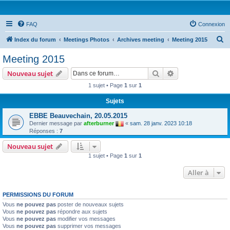
FAQ
Connexion
R
Index du forum
Meetings Photos
Archives meeting
Meeting 2015
e
Meeting 2015
c
Rechercher
Recherche avanc
Nouveau sujet
h
1 sujet • Page
1
sur
1
e
Sujets
r
c
EBBE Beauvechain, 20.05.2015
Dernier message par
afterburner
«
sam. 28 janv. 2023 10:18
h
Réponses :
7
e
Nouveau sujet
r
1 sujet • Page
1
sur
1
Aller à
PERMISSIONS DU FORUM
Vous
ne pouvez pas
poster de nouveaux sujets
Vous
ne pouvez pas
répondre aux sujets
Vous
ne pouvez pas
modifier vos messages
Vous
ne pouvez pas
supprimer vos messages