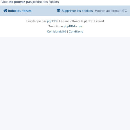
Vous
ne pouvez pas
joindre des fichiers
Index du forum
Supprimer les cookies
Heures au format
UTC
Développé par
phpBB
® Forum Software © phpBB Limited
Traduit par
phpBB-fr.com
Confidentialité
|
Conditions