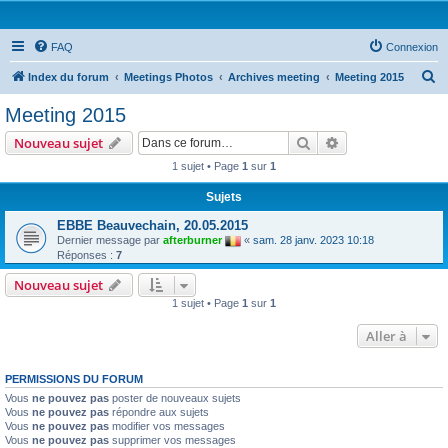
FAQ
Connexion
R
Index du forum
Meetings Photos
Archives meeting
Meeting 2015
e
Meeting 2015
c
Rechercher
Recherche avanc
Nouveau sujet
h
1 sujet • Page
1
sur
1
e
Sujets
r
c
EBBE Beauvechain, 20.05.2015
Dernier message par
afterburner
«
sam. 28 janv. 2023 10:18
h
Réponses :
7
e
Nouveau sujet
r
1 sujet • Page
1
sur
1
Aller à
PERMISSIONS DU FORUM
Vous
ne pouvez pas
poster de nouveaux sujets
Vous
ne pouvez pas
répondre aux sujets
Vous
ne pouvez pas
modifier vos messages
Vous
ne pouvez pas
supprimer vos messages