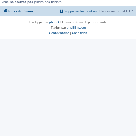
Vous
ne pouvez pas
joindre des fichiers
Index du forum
Supprimer les cookies
Heures au format
UTC
Développé par
phpBB
® Forum Software © phpBB Limited
Traduit par
phpBB-fr.com
Confidentialité
|
Conditions