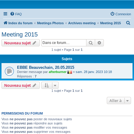
FAQ
Connexion
R
Index du forum
Meetings Photos
Archives meeting
Meeting 2015
e
Meeting 2015
c
Rechercher
Recherche avanc
Nouveau sujet
h
1 sujet • Page
1
sur
1
e
Sujets
r
c
EBBE Beauvechain, 20.05.2015
Dernier message par
afterburner
«
sam. 28 janv. 2023 10:18
h
Réponses :
7
e
Nouveau sujet
r
1 sujet • Page
1
sur
1
Aller à
PERMISSIONS DU FORUM
Vous
ne pouvez pas
poster de nouveaux sujets
Vous
ne pouvez pas
répondre aux sujets
Vous
ne pouvez pas
modifier vos messages
Vous
ne pouvez pas
supprimer vos messages