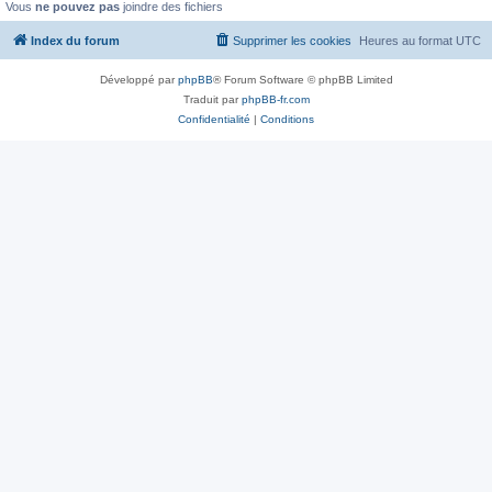
Vous
ne pouvez pas
joindre des fichiers
Index du forum
Supprimer les cookies
Heures au format
UTC
Développé par
phpBB
® Forum Software © phpBB Limited
Traduit par
phpBB-fr.com
Confidentialité
|
Conditions