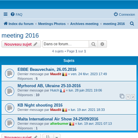
FAQ
Connexion
R
Index du forum
Meetings Photos
Archives meeting
meeting 2016
e
meeting 2016
c
Rechercher
Recherche avanc
Nouveau sujet
h
4 sujets • Page
1
sur
1
e
Sujets
r
c
EBBE Beauvechain, 26.05.2016
Dernier message par
Maudit
«
ven. 24 févr. 2023 17:49
h
Réponses :
5
e
Myrhorod AB, Ukraine 25-10-2016
r
Dernier message par
Hutch
«
lun. 28 juin 2021 19:06
Réponses :
10
1
2
KB Night shooting 2016
Dernier message par
Maudit
«
lun. 19 avr. 2021 18:33
Malta International Air Show 24-25/09/2016
Dernier message par
afterburner
«
lun. 19 avr. 2021 07:13
Réponses :
1
Nouveau sujet