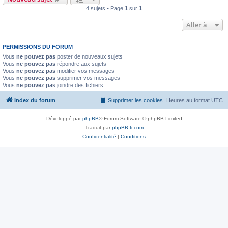
4 sujets • Page
1
sur
1
Aller à
PERMISSIONS DU FORUM
Vous
ne pouvez pas
poster de nouveaux sujets
Vous
ne pouvez pas
répondre aux sujets
Vous
ne pouvez pas
modifier vos messages
Vous
ne pouvez pas
supprimer vos messages
Vous
ne pouvez pas
joindre des fichiers
Index du forum
Supprimer les cookies
Heures au format
UTC
Développé par
phpBB
® Forum Software © phpBB Limited
Traduit par
phpBB-fr.com
Confidentialité
|
Conditions